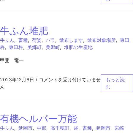
牛ふん堆肥
牛ふん
,
畜種
,
荷姿
,
バラ
,
散布します
,
散布対象場所
,
東臼
杵
,
東臼杵
,
美郷町
,
美郷町
,
堆肥の生産地
甲斐 竜一
牛ふん堆肥 は
2023年12月6日
/
コメントを受け付けていませ
もっと読
ん
む
有機ヘルパー万能
牛ふん
,
延岡市
,
中部
,
高千穂町
,
袋
,
畜種
,
延岡市
,
宮崎