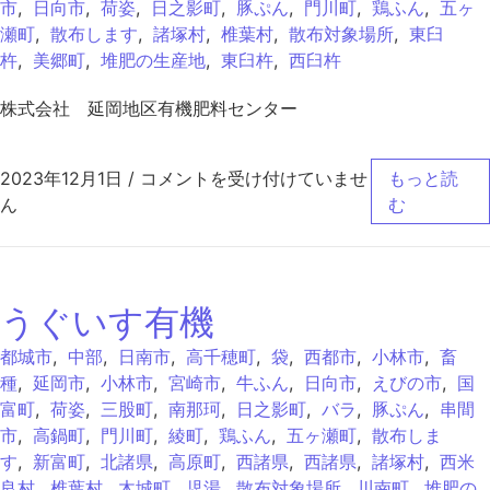
市
,
日向市
,
荷姿
,
日之影町
,
豚ぷん
,
門川町
,
鶏ふん
,
五ヶ
瀬町
,
散布します
,
諸塚村
,
椎葉村
,
散布対象場所
,
東臼
杵
,
美郷町
,
堆肥の生産地
,
東臼杵
,
西臼杵
株式会社 延岡地区有機肥料センター
有機ヘルパー万能 は
2023年12月1日
/
コメントを受け付けていませ
もっと読
ん
む
うぐいす有機
都城市
,
中部
,
日南市
,
高千穂町
,
袋
,
西都市
,
小林市
,
畜
種
,
延岡市
,
小林市
,
宮崎市
,
牛ふん
,
日向市
,
えびの市
,
国
富町
,
荷姿
,
三股町
,
南那珂
,
日之影町
,
バラ
,
豚ぷん
,
串間
市
,
高鍋町
,
門川町
,
綾町
,
鶏ふん
,
五ヶ瀬町
,
散布しま
す
,
新富町
,
北諸県
,
高原町
,
西諸県
,
西諸県
,
諸塚村
,
西米
良村
,
椎葉村
,
木城町
,
児湯
,
散布対象場所
,
川南町
,
堆肥の