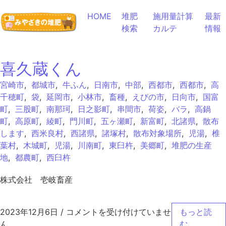
コンテンツへスキップ
HOME
堆肥
施用量計算
最新
検索
カルテ
情報
喜久蔵くん
宮崎市
,
都城市
,
牛ふん
,
日南市
,
中部
,
西都市
,
西都市
,
高
千穂町
,
袋
,
延岡市
,
小林市
,
畜種
,
えびの市
,
日向市
,
国富
町
,
三股町
,
南那珂
,
日之影町
,
串間市
,
荷姿
,
バラ
,
高鍋
町
,
高原町
,
綾町
,
門川町
,
五ヶ瀬町
,
新富町
,
北諸県
,
散布
します
,
西米良村
,
西諸県
,
諸塚村
,
散布対象場所
,
児湯
,
椎
葉村
,
木城町
,
児湯
,
川南町
,
東臼杵
,
美郷町
,
堆肥の生産
地
,
都農町
,
西臼杵
株式会社 壱岐畜産
喜久蔵くん は
2023年12月6日
/
コメントを受け付けていませ
もっと読
ん
む