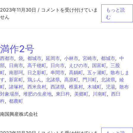
満作 は
2023年11月30日
/
コメントを受け付けていま
もっと読
せん
む
満作2号
西都市
,
袋
,
都城市
,
延岡市
,
小林市
,
宮崎市
,
都城市
,
中
部
,
日南市
,
高千穂町
,
日向市
,
えびの市
,
国富町
,
三股
町
,
南那珂
,
日之影町
,
串間市
,
高鍋町
,
五ヶ瀬町
,
散布しま
す
,
新富町
,
鶏ふん
,
北諸県
,
高原町
,
門川町
,
北諸県
,
綾
町
,
諸塚村
,
西米良村
,
西諸県
,
椎葉村
,
木城町
,
児湯
,
散布
対象場所
,
堆肥の生産地
,
東臼杵
,
美郷町
,
川南町
,
西臼
杵
,
都農町
南国興産株式会社
満作2号 は