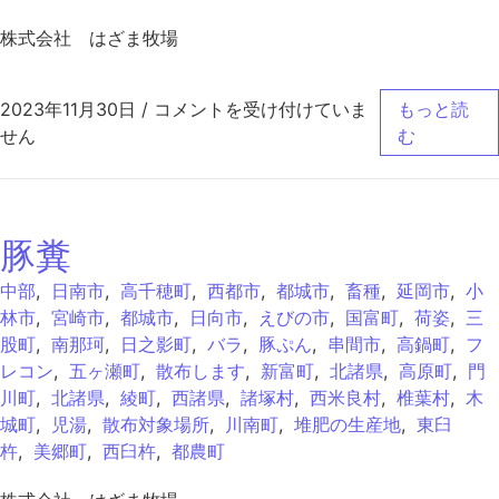
株式会社 はざま牧場
豚完熟堆肥2号 は
2023年11月30日
/
コメントを受け付けていま
もっと読
せん
む
豚糞
中部
,
日南市
,
高千穂町
,
西都市
,
都城市
,
畜種
,
延岡市
,
小
林市
,
宮崎市
,
都城市
,
日向市
,
えびの市
,
国富町
,
荷姿
,
三
股町
,
南那珂
,
日之影町
,
バラ
,
豚ぷん
,
串間市
,
高鍋町
,
フ
レコン
,
五ヶ瀬町
,
散布します
,
新富町
,
北諸県
,
高原町
,
門
川町
,
北諸県
,
綾町
,
西諸県
,
諸塚村
,
西米良村
,
椎葉村
,
木
城町
,
児湯
,
散布対象場所
,
川南町
,
堆肥の生産地
,
東臼
杵
,
美郷町
,
西臼杵
,
都農町