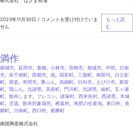
株式会社 はざま牧場
豚糞 は
2023年11月30日
/
コメントを受け付けていま
もっと読
せん
む
満作
都城市
,
延岡市
,
畜種
,
小林市
,
宮崎市
,
都城市
,
中部
,
日南
市
,
高千穂町
,
西都市
,
袋
,
国富町
,
三股町
,
南那珂
,
日之影
町
,
荷姿
,
串間市
,
豚ぷん
,
高鍋町
,
日向市
,
えびの市
,
新富
町
,
鶏ふん
,
北諸県
,
高原町
,
門川町
,
北諸県
,
綾町
,
五ヶ瀬
町
,
散布します
,
フレコン
,
諸塚村
,
西米良村
,
西諸県
,
木城
町
,
児湯
,
散布対象場所
,
椎葉村
,
堆肥の生産地
,
東臼杵
,
美
郷町
,
川南町
,
西臼杵
,
都農町
南国興産株式会社