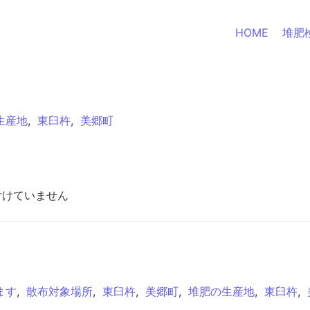
HOME
堆肥
生産地
,
東臼杵
,
美郷町
付けていません
ます
,
散布対象場所
,
東臼杵
,
美郷町
,
堆肥の生産地
,
東臼杵
,