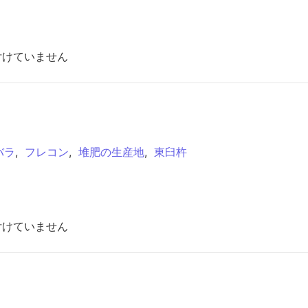
付けていません
バラ
,
フレコン
,
堆肥の生産地
,
東臼杵
付けていません