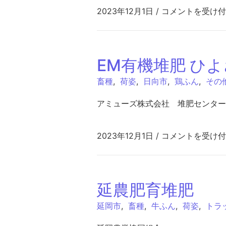
みのり大地 は
2023年12月1日
/
コメントを受け付
EM有機堆肥 ひ
畜種
,
荷姿
,
日向市
,
鶏ふん
,
その
アミューズ株式会社 堆肥センター
EM有機堆肥 ひよ
2023年12月1日
/
コメントを受け付
延農肥育堆肥
延岡市
,
畜種
,
牛ふん
,
荷姿
,
トラ