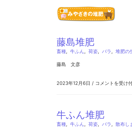
コンテンツへスキップ
藤島堆肥
畜種
,
牛ふん
,
荷姿
,
バラ
,
堆肥の
藤島 文彦
藤島堆肥 は
2023年12月6日
/
コメントを受け
牛ふん堆肥
畜種
,
牛ふん
,
荷姿
,
バラ
,
散布し