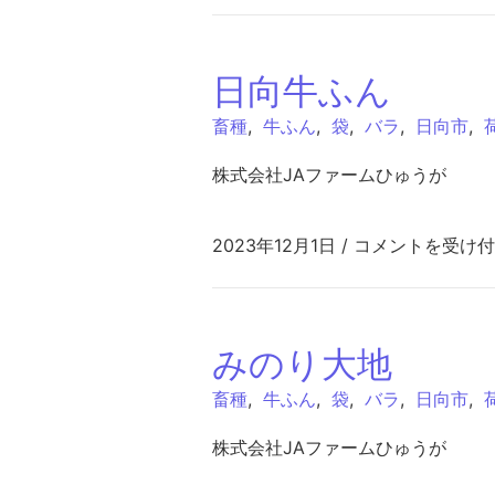
日向牛ふん
畜種
,
牛ふん
,
袋
,
バラ
,
日向市
,
株式会社JAファームひゅうが
日向牛ふん は
2023年12月1日
/
コメントを受け付
みのり大地
畜種
,
牛ふん
,
袋
,
バラ
,
日向市
,
株式会社JAファームひゅうが