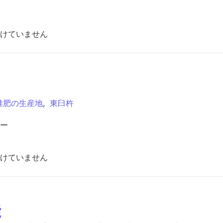
けていません
堆肥の生産地
,
東臼杵
ー
けていません
能