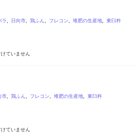
バラ
,
日向市
,
鶏ふん
,
フレコン
,
堆肥の生産地
,
東臼杵
付けていません
向市
,
鶏ふん
,
フレコン
,
堆肥の生産地
,
東臼杵
付けていません