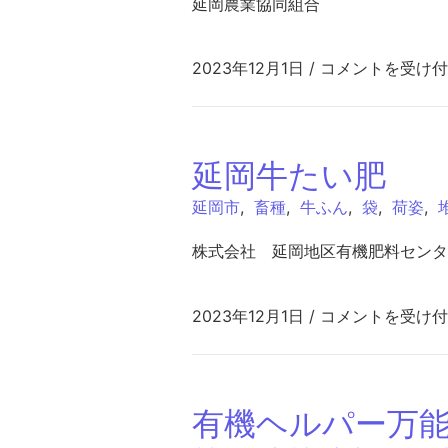
延岡農業協同組合
延農肥育堆肥 は
2023年12月1日
/
コメントを受け付
延岡牛たい肥
延岡市
,
畜種
,
牛ふん
,
袋
,
荷姿
,
株式会社 延岡地区有機肥料センタ
延岡牛たい肥 は
2023年12月1日
/
コメントを受け付
有機ヘルパー万