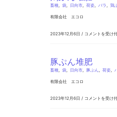
畜種
,
袋
,
日向市
,
荷姿
,
バラ
,
鶏
有限会社 エコロ
鶏ふん堆肥 は
2023年12月6日
/
コメントを受け
豚ぷん堆肥
畜種
,
袋
,
日向市
,
豚ぷん
,
荷姿
,
有限会社 エコロ
豚ぷん堆肥 は
2023年12月6日
/
コメントを受け