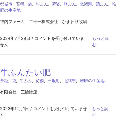
都城市
,
畜種
,
袋
,
牛ふん
,
荷姿
,
豚ぷん
,
北諸県
,
鶏ふん
,
堆
肥の生産地
神内ファーム 二十一株式会社 ひまわり牧場
華みずき混合堆肥 は
2024年7月29日
/
コメントを受け付けていま
もっと読
せん
む
牛ふんたい肥
畜種
,
袋
,
牛ふん
,
荷姿
,
三股町
,
北諸県
,
堆肥の生産地
有限会社 三輪陸運
牛ふんたい肥 は
2023年12月1日
/
コメントを受け付けていませ
もっと読
ん
む