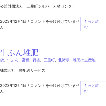
公益財団法人 三股町シルバー人材センター
SCエコ・パワー は
2023年12月1日
/
コメントを受け付けていませ
もっと読
ん
む
牛ふん堆肥
袋
,
牛ふん
,
畜種
,
荷姿
,
三股町
,
北諸県
,
堆肥の生産地
株式会社 栄配送サービス
牛ふん堆肥 は
2023年12月1日
/
コメントを受け付けていませ
もっと読
ん
む