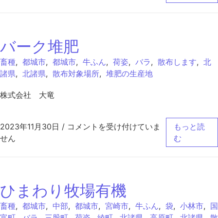
バーク堆肥
畜種
,
都城市
,
都城市
,
牛ふん
,
荷姿
,
バラ
,
散布します
,
北
諸県
,
北諸県
,
散布対象場所
,
堆肥の生産地
株式会社 大竜
バーク堆肥 は
2023年11月30日
/
コメントを受け付けていま
もっと読
せん
む
ひまわり牧場有機
畜種
,
都城市
,
中部
,
都城市
,
宮崎市
,
牛ふん
,
袋
,
小林市
,
国
富町
,
バラ
,
三股町
,
荷姿
,
綾町
,
北諸県
,
高原町
,
北諸県
,
散