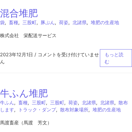
混合堆肥
袋
,
畜種
,
三股町
,
豚ぷん
,
荷姿
,
北諸県
,
堆肥の生産地
株式会社 栄配送サービス
混合堆肥 は
2023年12月1日
/
コメントを受け付けていませ
もっと読
ん
む
牛ふん堆肥
牛ふん
,
畜種
,
三股町
,
三股町
,
荷姿
,
北諸県
,
北諸県
,
散布
します
,
トラック・ダンプ
,
散布対象場所
,
堆肥の生産地
馬渡畜産（馬渡 芳文）