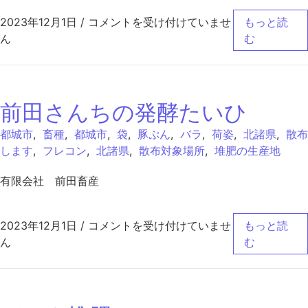
牛ふん堆肥 は
2023年12月1日
/
コメントを受け付けていませ
もっと読
ん
む
前田さんちの発酵たいひ
都城市
,
畜種
,
都城市
,
袋
,
豚ぷん
,
バラ
,
荷姿
,
北諸県
,
散布
します
,
フレコン
,
北諸県
,
散布対象場所
,
堆肥の生産地
有限会社 前田畜産
前田さんちの発酵たいひ は
2023年12月1日
/
コメントを受け付けていませ
もっと読
ん
む