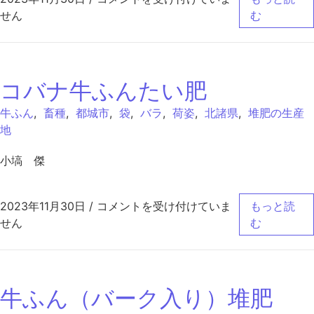
せん
む
コバナ牛ふんたい肥
牛ふん
,
畜種
,
都城市
,
袋
,
バラ
,
荷姿
,
北諸県
,
堆肥の生産
地
小塙 傑
コバナ牛ふんたい肥 は
2023年11月30日
/
コメントを受け付けていま
もっと読
せん
む
牛ふん（バーク入り）堆肥