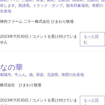
布します
,
西諸県
,
トラック・ダンプ
,
散布対象場所
,
堆肥の
生産地
神内ファーム 二十一株式会社 ひまわり牧場
ひまわり牧場有機 は
2023年11月30日
/
コメントを受け付けていま
もっと読
せん
む
なの華
都城市
,
牛ふん
,
袋
,
荷姿
,
北諸県
,
堆肥の生産地
株式会社 ひまわり牧場
なの華 は
2023年11月30日
/
コメントを受け付けていま
もっと読