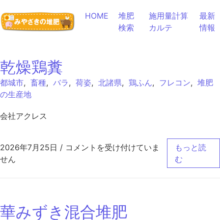
コンテンツへスキップ
HOME
堆肥
施用量計算
最新
検索
カルテ
情報
乾燥鶏糞
都城市
,
畜種
,
バラ
,
荷姿
,
北諸県
,
鶏ふん
,
フレコン
,
堆肥
の生産地
会社アクレス
乾燥鶏糞 は
2026年7月25日
/
コメントを受け付けていま
もっと読
せん
む
華みずき混合堆肥