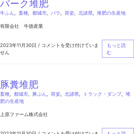
バーク堆肥
牛ふん
,
畜種
,
都城市
,
バラ
,
荷姿
,
北諸県
,
堆肥の生産地
有限会社 牛徳産業
バーク堆肥 は
2023年11月30日
/
コメントを受け付けていま
もっと読
せん
む
豚糞堆肥
畜種
,
都城市
,
豚ぷん
,
荷姿
,
北諸県
,
トラック・ダンプ
,
堆
肥の生産地
上原ファーム株式会社
豚糞堆肥 は
2023年11月30日
/
コメントを受け付けていま
もっと読