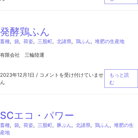
発酵鶏ふん
畜種
,
袋
,
荷姿
,
三股町
,
北諸県
,
鶏ふん
,
堆肥の生産地
有限会社 三輪陸運
発酵鶏ふん は
2023年12月1日
/
コメントを受け付けていませ
もっと読
ん
む
SCエコ・パワー
畜種
,
袋
,
荷姿
,
三股町
,
豚ぷん
,
北諸県
,
鶏ふん
,
堆肥の生
産地