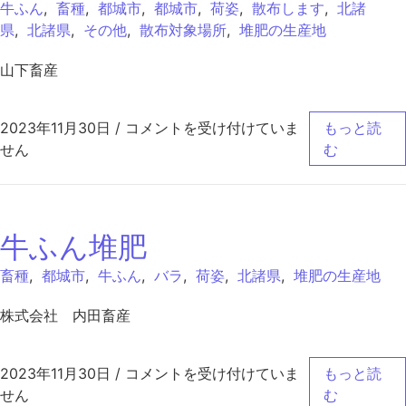
牛ふん
,
畜種
,
都城市
,
都城市
,
荷姿
,
散布します
,
北諸
県
,
北諸県
,
その他
,
散布対象場所
,
堆肥の生産地
山下畜産
牛ふん（バーク入り）堆肥 は
2023年11月30日
/
コメントを受け付けていま
もっと読
せん
む
牛ふん堆肥
畜種
,
都城市
,
牛ふん
,
バラ
,
荷姿
,
北諸県
,
堆肥の生産地
株式会社 内田畜産
牛ふん堆肥 は
2023年11月30日
/
コメントを受け付けていま
もっと読
せん
む