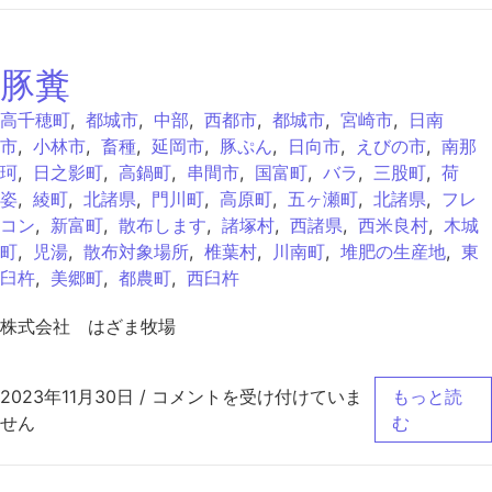
豚糞
高千穂町
,
都城市
,
中部
,
西都市
,
都城市
,
宮崎市
,
日南
市
,
小林市
,
畜種
,
延岡市
,
豚ぷん
,
日向市
,
えびの市
,
南那
珂
,
日之影町
,
高鍋町
,
串間市
,
国富町
,
バラ
,
三股町
,
荷
姿
,
綾町
,
北諸県
,
門川町
,
高原町
,
五ヶ瀬町
,
北諸県
,
フレ
コン
,
新富町
,
散布します
,
諸塚村
,
西諸県
,
西米良村
,
木城
町
,
児湯
,
散布対象場所
,
椎葉村
,
川南町
,
堆肥の生産地
,
東
臼杵
,
美郷町
,
都農町
,
西臼杵
株式会社 はざま牧場
豚糞 は
2023年11月30日
/
コメントを受け付けていま
もっと読
せん
む