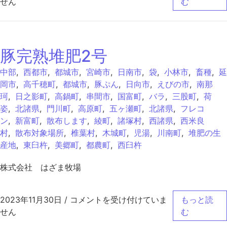
せん
む
豚完熟堆肥2号
中部
,
西都市
,
都城市
,
宮崎市
,
日南市
,
袋
,
小林市
,
畜種
,
延
岡市
,
高千穂町
,
都城市
,
豚ぷん
,
日向市
,
えびの市
,
南那
珂
,
日之影町
,
高鍋町
,
串間市
,
国富町
,
バラ
,
三股町
,
荷
姿
,
北諸県
,
門川町
,
高原町
,
五ヶ瀬町
,
北諸県
,
フレコ
ン
,
新富町
,
散布します
,
綾町
,
諸塚村
,
西諸県
,
西米良
村
,
散布対象場所
,
椎葉村
,
木城町
,
児湯
,
川南町
,
堆肥の生
産地
,
東臼杵
,
美郷町
,
都農町
,
西臼杵
株式会社 はざま牧場
豚完熟堆肥2号 は
2023年11月30日
/
コメントを受け付けていま
もっと読
せん
む