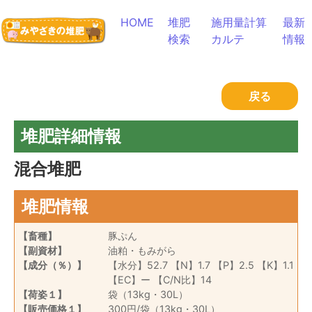
コンテンツへスキップ
HOME
堆肥
施用量計算
最新
検索
カルテ
情報
戻る
堆肥詳細情報
混合堆肥
堆肥情報
【畜種】
豚ぷん
【副資材】
油粕・もみがら
【成分（％）】
【水分】52.7 【N】1.7 【P】2.5 【K】1.1
【EC】ー 【C/N比】14
【荷姿１】
袋（13kg・30L）
【販売価格１】
300円/袋（13kg・30L）